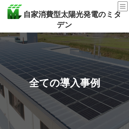
コ
ナ
ン
ビ
自家消費型太陽光発電のミタ
テ
ゲ
デン
ン
ー
ツ
シ
へ
ョ
ス
ン
キ
に
ッ
移
プ
動
全ての導入事例