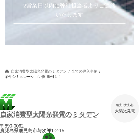
2営業日以内に弊社担当者よりご連絡
いたします
自家消費型太陽光発電のミタデン
全ての導入事例
案件シミュレーション例 事例１４
格安+大安心
太陽光発電
自家消費型太陽光発電のミタデン
〒890-0062
鹿児島県鹿児島市与次郎1-2-15