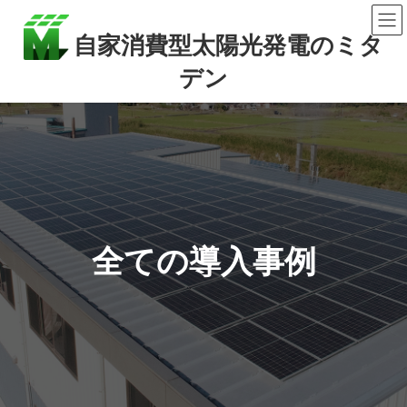
コ
ナ
ン
ビ
自家消費型太陽光発電のミタ
テ
ゲ
デン
ン
ー
ツ
シ
へ
ョ
ス
ン
キ
に
ッ
移
プ
動
全ての導入事例