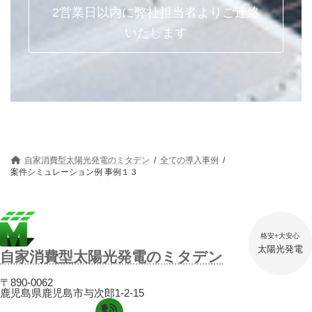
2営業日以内に弊社担当者よりご連絡
いたします
自家消費型太陽光発電のミタデン
全ての導入事例
案件シミュレーション例 事例１３
格安+大安心
太陽光発電
自家消費型太陽光発電のミタデン
〒890-0062
鹿児島県鹿児島市与次郎1-2-15